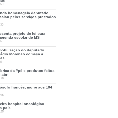
gás
:50
anda homenageia deputado
ssian pelos serviços prestados
:30
senta projeto de lei para
 merenda escolar de MS
45
mobilização do deputado
tádio Morenão começa a
ias
20
ábrica da Ypê e produtos feitos
 abril
:40
lósofo francês, morre aos 104
:15
meiro hospital oncológico
o país
:15