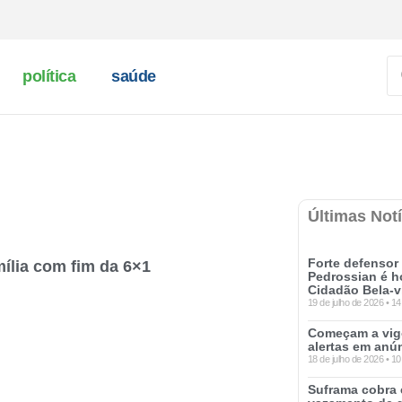
política
saúde
Últimas Notí
Forte defensor
ília com fim da 6×1
Pedrossian é 
Cidadão Bela-v
19 de julho de 2026
14
Começam a vigo
alertas em anú
18 de julho de 2026
10
Suframa cobra 