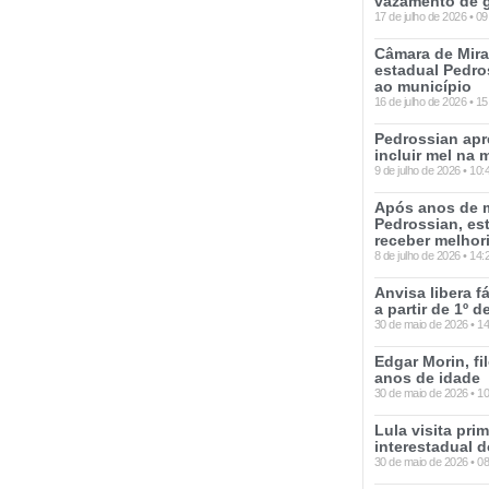
vazamento de 
17 de julho de 2026
09
Câmara de Mir
estadual Pedro
ao município
16 de julho de 2026
15
Pedrossian apre
incluir mel na
9 de julho de 2026
10:
Após anos de 
Pedrossian, es
receber melhor
8 de julho de 2026
14:
Anvisa libera f
a partir de 1º de
30 de maio de 2026
14
Edgar Morin, fi
anos de idade
30 de maio de 2026
10
Lula visita pri
interestadual d
30 de maio de 2026
08