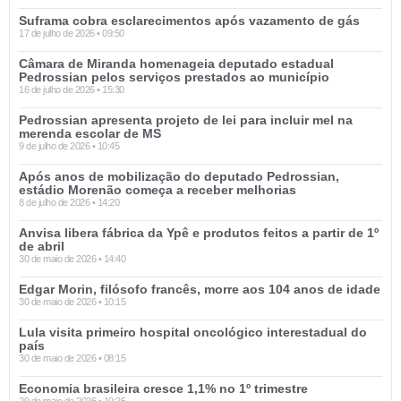
Suframa cobra esclarecimentos após vazamento de gás
17 de julho de 2026
09:50
Câmara de Miranda homenageia deputado estadual
Pedrossian pelos serviços prestados ao município
16 de julho de 2026
15:30
Pedrossian apresenta projeto de lei para incluir mel na
merenda escolar de MS
9 de julho de 2026
10:45
Após anos de mobilização do deputado Pedrossian,
estádio Morenão começa a receber melhorias
8 de julho de 2026
14:20
Anvisa libera fábrica da Ypê e produtos feitos a partir de 1º
de abril
30 de maio de 2026
14:40
Edgar Morin, filósofo francês, morre aos 104 anos de idade
30 de maio de 2026
10:15
Lula visita primeiro hospital oncológico interestadual do
país
30 de maio de 2026
08:15
Economia brasileira cresce 1,1% no 1º trimestre
29 de maio de 2026
10:25